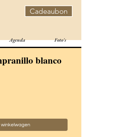
Cadeaubon
Agenda
Foto's
pranillo blanco
s
n winkelwagen