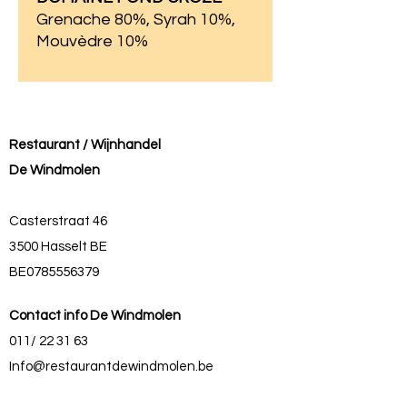
Grenache 80%, Syrah 10%,
Mouvèdre 10%
Restaurant / Wijnhandel
De Windmolen
Casterstraat 46
3500 Hasselt BE
BE0785556379
Contact info De Windmolen
011/ 22 31 63
Info@restaurantdewindmolen.be
Liza: 0496/85 57 13