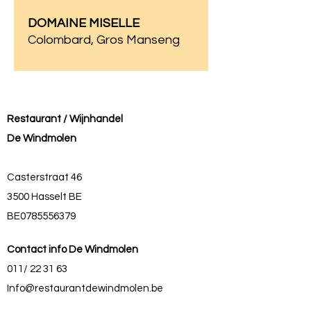
DOMAINE MISELLE
Colombard, Gros Manseng
Restaurant / Wijnhandel
De Windmolen
Casterstraat 46
3500 Hasselt BE
BE0785556379
Contact info De Windmolen
011/ 22 31 63
Info@restaurantdewindmolen.be
Liza: 0496/85 57 13