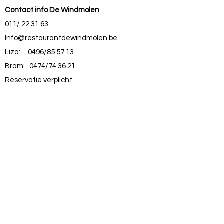
Contact info De Windmolen
011/ 22 31 63
Info@restaurantdewindmolen.be
Liza: 0496/85 57 13
Bram: 0474/74 36 21
Reservatie verplicht
Openingstijden
Ma: vanaf 11u00
Di & Wo & Do gesloten
Vrij: vanaf 11u00
Zat: vanaf 11u00
Zon: vanaf 11u00
Keuken gesloten om 21u
Externe links