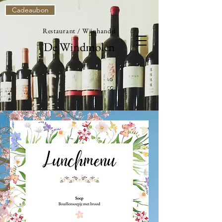
Cadeaubon
Restaurant / Wijnhandel
De Windmolen