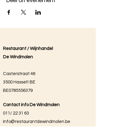
Deel dit evenement
Restaurant / Wijnhandel
De Windmolen
Casterstraat 46
3500 Hasselt BE
BE0785556379
Contact info De Windmolen
011/ 22 31 63
Info@restaurantdewindmolen.be
Liza: 0496/85 57 13