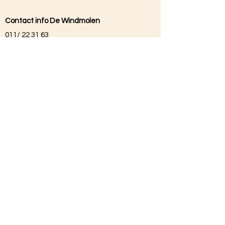
Contact info De Windmolen
011/ 22 31 63
Info@restaurantdewindmolen.be
Liza: 0496/85 57 13
Bram: 0474/74 36 21
Reservatie verplicht
Openingstijden
Ma: vanaf 11u00
Di & Wo & Do gesloten
Vrij: vanaf 11u00
Zat: vanaf 11u00
Zon: vanaf 11u00
Keuken gesloten om 21u
Externe links