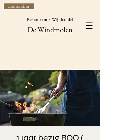
Cadeaubon
Restaurant / Wijnhandel
De Windmolen
1 jaar bezig BQQ (